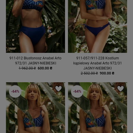
911-012 Biustonosz Anabel Arto
911-057/911-228 Kostium
972/31 JASNY-NIEBIESKI
kąpielowy Anabel Arto 972/31
1 962.00 ₴
600.00 ₴
JASNY-NIEBIESKI
2 502.00 ₴
900.00 ₴
-64%
-64%