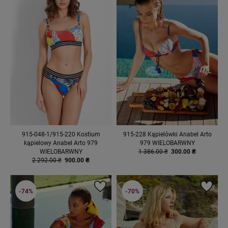
915-048-1/915-220 Kostium
915-228 Kąpielówki Anabel Arto
kąpielowy Anabel Arto 979
979 WIELOBARWNY
WIELOBARWNY
1 386.00 ₴
300.00 ₴
2 292.00 ₴
900.00 ₴
-74%
-70%