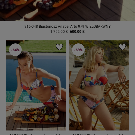
915-048 Biustonosz Anabel Arto 979 WIELOBARWNY
1 752.00 ₴
600.00 ₴
-64%
-69%