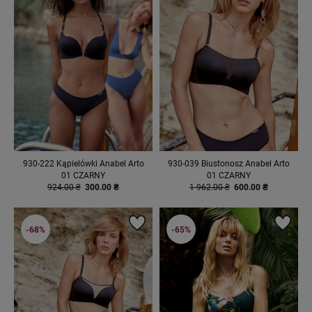
930-222 Kąpielówki Anabel Arto
930-039 Biustonosz Anabel Arto
01 CZARNY
01 CZARNY
924.00 ₴
300.00 ₴
1 962.00 ₴
600.00 ₴
-68%
-65%