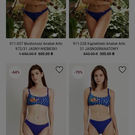
911-057 Biustonosz Anabel Arto
911-228 Kąpielówki Anabel Arto
972/31 JASNY-NIEBIESKI
31 JASNOGRANATOWY
1 656.00 ₴
600.00 ₴
843.00 ₴
300.00 ₴
-64%
-70%