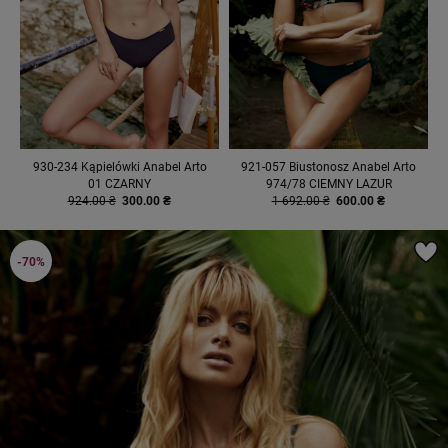
930-234 Kąpielówki Anabel Arto
921-057 Biustonosz Anabel Arto
01 CZARNY
974/78 CIEMNY LAZUR
924.00 ₴
300.00 ₴
1 692.00 ₴
600.00 ₴
-70%