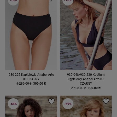
-76%
-70%
930-225 Kąpielówki Anabel Arto
930-048/930-230 Kostium
01 CZARNY
kąpielowy Anabel Arto 01
1 230.00 ₴
300.00 ₴
CZARNY
2 508.00 ₴
900.00 ₴
-68%
-69%