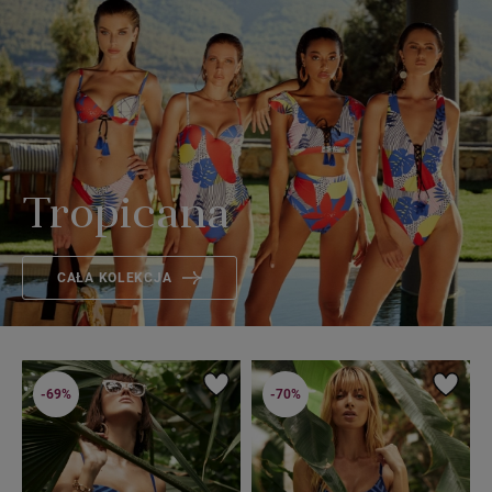
Tropicana
CAŁA KOLEKCJA
-69%
-70%