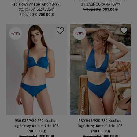
kąpielowy Anabel Arto 48/971
31 JASNOGRANATOWY
ЗОЛОТОЙ БЕЖЕВЫЙ
1 962.00 ₴
981.00 ₴
2 067.00 ₴
750.00 ₴
-71%
-70%
930-035/930-222 Kostium
930-048/930-230 Kostium
kąpielowy Anabel Arto 106
kąpielowy Anabel Arto 106
(NIEBIESKI)
(NIEBIESKI)
2 886.00 ₴
900.00 ₴
2 508.00 ₴
900.00 ₴