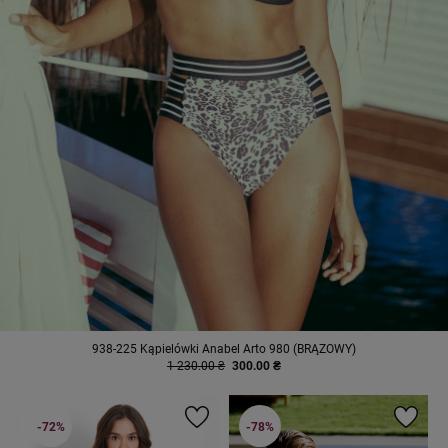
938-225 Kąpielówki Anabel Arto 980 (BRĄZOWY)
1 230.00 ₴
300.00 ₴
-72%
-78%