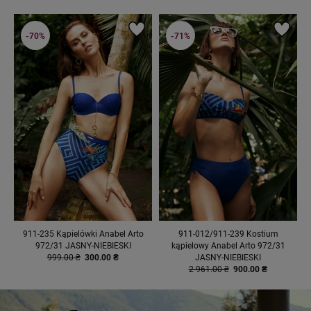
-70%
-71%
911-235 Kąpielówki Anabel Arto
911-012/911-239 Kostium
972/31 JASNY-NIEBIESKI
kąpielowy Anabel Arto 972/31
999.00 ₴
300.00 ₴
JASNY-NIEBIESKI
2 961.00 ₴
900.00 ₴