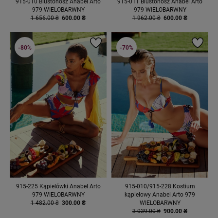
915-010 Biustonosz Anabel Arto
915-011 Biustonosz Anabel Arto
979 WIELOBARWNY
979 WIELOBARWNY
1 656.00 ₴
600.00 ₴
1 962.00 ₴
600.00 ₴
-80%
-70%
915-225 Kąpielówki Anabel Arto
915-010/915-228 Kostium
979 WIELOBARWNY
kąpielowy Anabel Arto 979
1 482.00 ₴
300.00 ₴
WIELOBARWNY
3 039.00 ₴
900.00 ₴