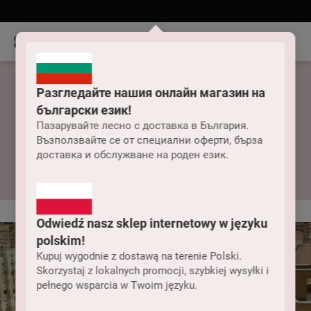
Разгледайте нашия онлайн магазин на
български език!
Oddzielne stroje
Пазарувайте лесно с доставка в България.
Възползвайте се от специални оферти, бърза
kąpielowe outlet
доставка и обслужване на роден език.
Odwiedź nasz sklep internetowy w języku
polskim!
Kupuj wygodnie z dostawą na terenie Polski.
Skorzystaj z lokalnych promocji, szybkiej wysyłki i
pełnego wsparcia w Twoim języku.