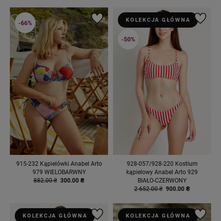
KOLEKCJA GŁÓWNA
-66%
-50%
915-232 Kąpielówki Anabel Arto
928-057/928-220 Kostium
979 WIELOBARWNY
kąpielowy Anabel Arto 929
882.00 ₴
300.00 ₴
BIAŁO-CZERWONY
2 652.00 ₴
900.00 ₴
KOLEKCJA GŁÓWNA
KOLEKCJA GŁÓWNA