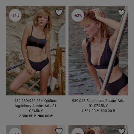
-71%
-62%
930-039/930-234 Kostium
930-048 Biustonosz Anabel Arto
kąpielowy Anabel Arto 01
01 CZARNY
CZARNY
1 581.00 ₴
600.00 ₴
2 886.00 ₴
900.00 ₴