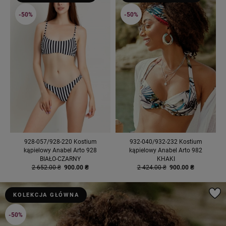
-50%
-50%
928-057/928-220 Kostium
932-040/932-232 Kostium
kąpielowy Anabel Arto 928
kąpielowy Anabel Arto 982
BIAŁO-CZARNY
KHAKI
2 652.00 ₴
900.00 ₴
2 424.00 ₴
900.00 ₴
KOLEKCJA GŁÓWNA
-50%