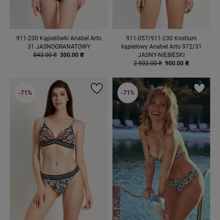
911-230 Kąpielówki Anabel Arto
911-057/911-230 Kostium
31 JASNOGRANATOWY
kąpielowy Anabel Arto 972/31
843.00 ₴
300.00 ₴
JASNY-NIEBIESKI
2 502.00 ₴
900.00 ₴
-71%
-71%