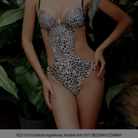
922-103 Kostium kąpielowy Anabel Arto 971 BEŻOWO-CZARNY