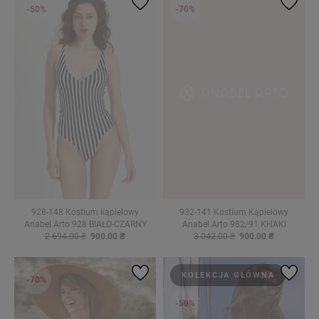
-50%
-70%
928-148 Kostium kąpielowy
932-141 Kostium Kąpielowy
Anabel Arto 928 BIAŁO-CZARNY
Anabel Arto 982/91 KHAKI
2 694.00 ₴
900.00 ₴
3 042.00 ₴
900.00 ₴
KOLEKCJA GŁÓWNA
-70%
-50%