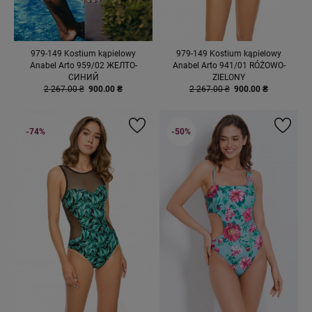
979-149 Kostium kąpielowy
979-149 Kostium kąpielowy
Anabel Arto 959/02 ЖЕЛТО-
Anabel Arto 941/01 RÓŻOWO-
СИНИЙ
ZIELONY
2 267.00 ₴
900.00 ₴
2 267.00 ₴
900.00 ₴
-74%
-50%