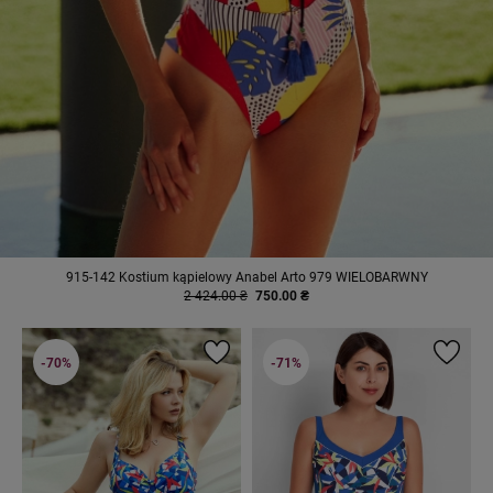
915-142 Kostium kąpielowy Anabel Arto 979 WIELOBARWNY
2 424.00 ₴
750.00 ₴
-70%
-71%