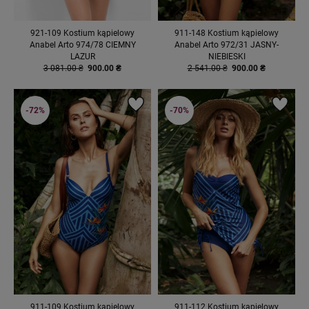
921-109 Kostium kąpielowy
911-148 Kostium kąpielowy
Anabel Arto 974/78 CIEMNY
Anabel Arto 972/31 JASNY-
LAZUR
NIEBIESKI
3 081.00 ₴
900.00 ₴
2 541.00 ₴
900.00 ₴
-72%
-70%
911-109 Kostium kąpielowy
911-112 Kostium kąpielowy