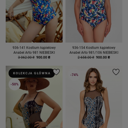
936-141 Kostium kąpielowy
936-154 Kostium kąpielowy
Anabel Arto 981 NIEBIESKI
Anabel Arto 981/106 NIEBIESKI
3 062.00 ₴
900.00 ₴
2 658.00 ₴
900.00 ₴
KOLEKCJA GŁÓWNA
-74%
-50%