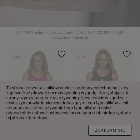
931-109 Kostium kąpielowy Anabel Arto 01/02 CZARNY / BIAŁY
3 042.00 ₴
900.00 ₴
-71%
-71%
Ta strona korzysta z plików cookie i podobnych technologii, aby
zapewnić użytkownikom maksymalną wygodę. Korzystając z tej
strony, wyrażasz zgodę na używanie plików cookie w zgodzie z
niniejszym powiadomieniem dotyczącym tego typu plików Jeśli
nie zgadzasz się na używanie tego typu plików, musisz
odpowiednio ustawić ustawienia przeglądarki lub nie korzystać z
tej strony internetowej.
FILTR
ZGADZAM SIĘ