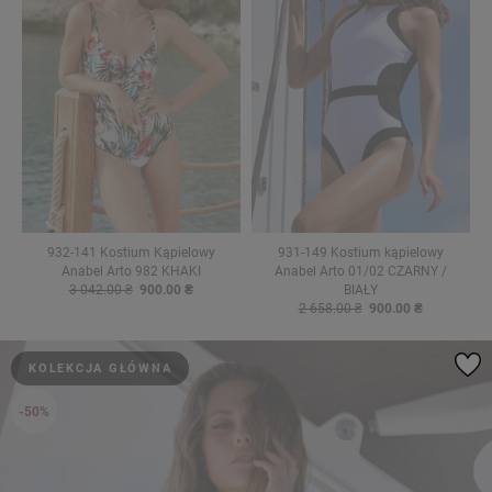
932-141 Kostium Kąpielowy
931-149 Kostium kąpielowy
Anabel Arto 982 KHAKI
Anabel Arto 01/02 CZARNY /
3 042.00 ₴
900.00 ₴
BIAŁY
2 658.00 ₴
900.00 ₴
KOLEKCJA GŁÓWNA
-50%