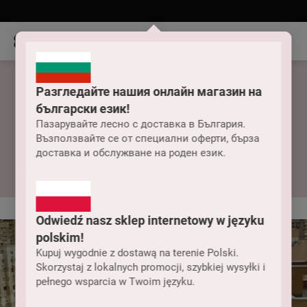
Разгледайте нашия онлайн магазин на
български език!
Kostiumy kąpielowe
Пазарувайте лесно с доставка в България.
Възползвайте се от специални оферти, бърза
jednoczęściowe outlet
доставка и обслужване на роден език.
Odwiedź nasz sklep internetowy w języku
polskim!
Kupuj wygodnie z dostawą na terenie Polski.
Skorzystaj z lokalnych promocji, szybkiej wysyłki i
pełnego wsparcia w Twoim języku.