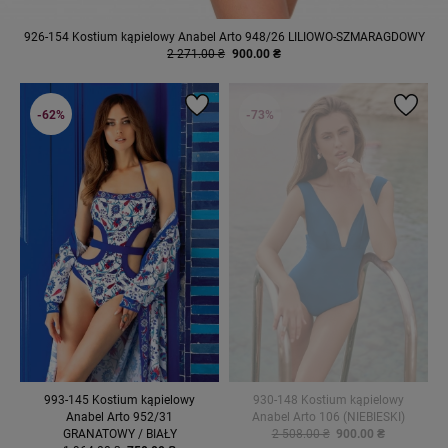
926-154 Kostium kąpielowy Anabel Arto 948/26 LILIOWO-SZMARAGDOWY
2 271.00 ₴
900.00 ₴
-62%
-73%
993-145 Kostium kąpielowy
930-148 Kostium kąpielowy
Anabel Arto 952/31
Anabel Arto 106 (NIEBIESKI)
GRANATOWY / BIAŁY
2 508.00 ₴
900.00 ₴