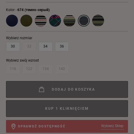
Kolor -
674 (темно-серый)
Wybierz rozmiar
30
32
34
36
Wybierz swój wzrost
116
122
134
140
DODAJ DO KOSZYKA
KUP 1 KLIKNIĘCIEM
Wybierz Sklep
SPRAWDŹ DOSTĘPNOŚĆ