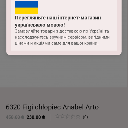
Перегляньте наш інтернет-магазин
українською мовою!
Замовляйте товари з доставкою по Україні та
насолоджуйтесь зручним сервісом, вигідними
цінами й акціями саме для вашої країни.
6320 Figi chłopiec Anabel Arto
450.00 ₴
230.00 ₴
(0)