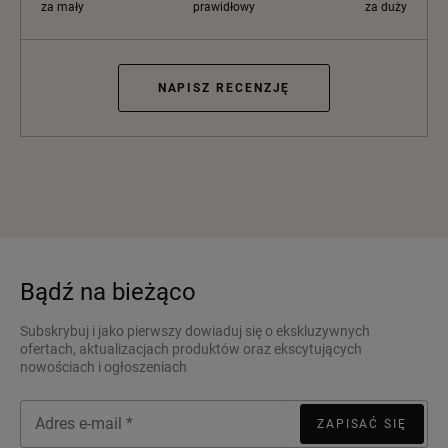
za mały
prawidłowy
za duży
NAPISZ RECENZJĘ
Bądź na bieżąco
Subskrybuj i jako pierwszy dowiaduj się o ekskluzywnych
ofertach, aktualizacjach produktów oraz ekscytujących
nowościach i ogłoszeniach
ZAPISAĆ SIĘ