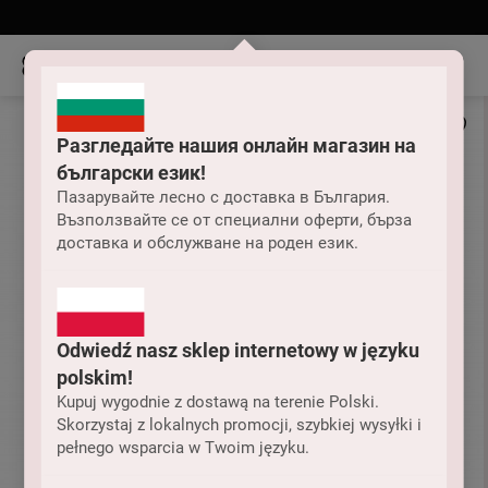
Разгледайте нашия онлайн магазин на
български език!
Пазарувайте лесно с доставка в България.
Възползвайте се от специални оферти, бърза
доставка и обслужване на роден език.
Odwiedź nasz sklep internetowy w języku
polskim!
Kupuj wygodnie z dostawą na terenie Polski.
Skorzystaj z lokalnych promocji, szybkiej wysyłki i
pełnego wsparcia w Twoim języku.