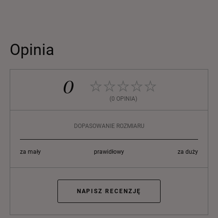
Opinia
0
(0 OPINIA)
DOPASOWANIE ROZMIARU
za mały
prawidłowy
za duży
NAPISZ RECENZJĘ