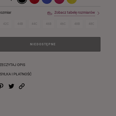
rozmiar
Zobacz tabelę rozmiarów
42C
44B
44C
46B
46C
48B
48C
NIEDOSTĘPNE
ZECZYTAJ OPIS
SYŁKA I PŁATNOŚĆ