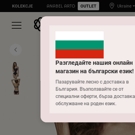
KOLEKCJE
OUTLET
Ukraine
Разгледайте нашия онлайн
магазин на български език!
Пазарувайте лесно с доставка в
България. Възползвайте се от
специални оферти, бърза доставка
обслужване на роден език.