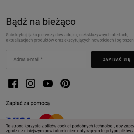
Bądź na bieżąco
Subskrybuj i jako pierwszy dowiaduj się o ekskluzywnych ofertach,
aktualizacjach produktów oraz ekscytujących nowościach i ogłoszen
ZAPISAĆ SIĘ
Zapłać za pomocą
Ta strona korzysta z plików cookie i podobnych technologii, aby za
zgodzie z niniejszym powiadomieniem dotyczącym tego typu plików Je