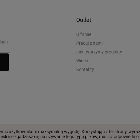
Outlet
O firmie
iach
Pracuj z nami
Jak tworzymy produkty
Wideo
Kontakty
© 2026 Outlet
Umowa użytkow
pewnić użytkownikom maksymalną wygodę. Korzystając z tej strony, wyra
śli nie zgadzasz się na używanie tego typu plików, musisz odpowiednio u