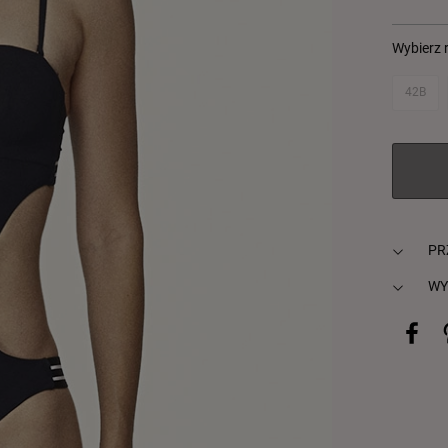
Wybierz 
42B
PR
WY