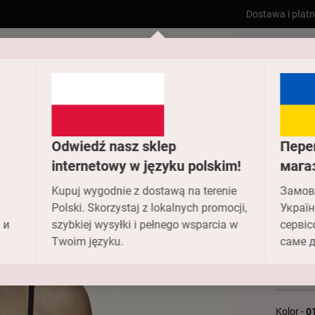
Dostawa i płat
Dom
Kostiumy
912-115 
Odwiedź nasz sklep
Пере
internetowy w języku polskim!
мага
912
Kupuj wygodnie z dostawą na terenie
Замов
Ana
Polski. Skorzystaj z lokalnych promocji,
Україн
 и
szybkiej wysyłki i pełnego wsparcia w
сервіс
2 514.
Twoim języku.
саме д
Kolor -
0