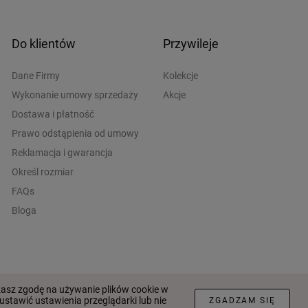
Do klientów
Przywileje
Dane Firmy
Kolekcje
Wykonanie umowy sprzedaży
Akcje
Dostawa i płatność
Prawo odstąpienia od umowy
Reklamacja i gwarancja
Określ rozmiar
FAQs
Bloga
nika
Polityka Prywatności
Opracowany w
Wezom
żasz zgodę na używanie plików cookie w
stawić ustawienia przeglądarki lub nie
ZGADZAM SIĘ