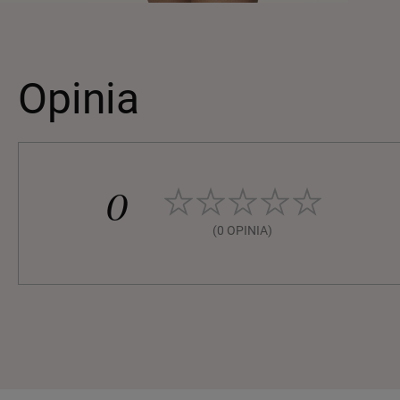
Opinia
0
(0 OPINIA)